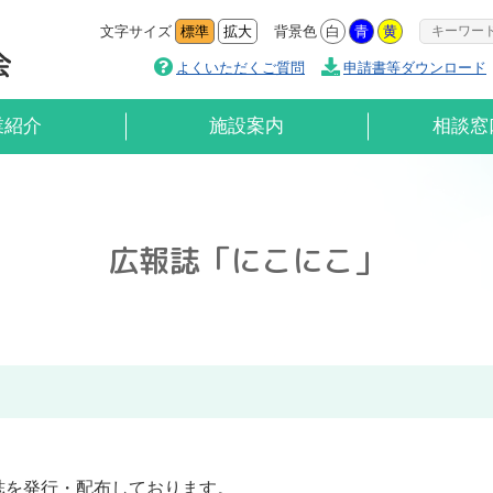
文字サイズ
標準
拡大
背景色
白
青
黄
よくいただくご質問
申請書等ダウンロード
業紹介
施設案内
相談窓
広報誌「にこにこ」
誌を発行・配布しております。